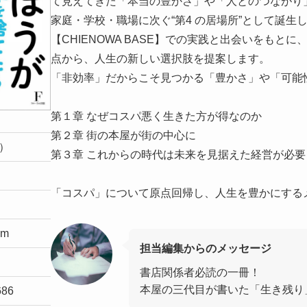
て見えてきた「本当の豊かさ」や「人とのつながり」
家庭・学校・職場に次ぐ“第4 の居場所”として誕生
【CHIENOWA BASE】での実践と出会いをもと
点から、人生の新しい選択肢を提案します。
「非効率」だからこそ見つかる「豊かさ」や「可能
第１章 なぜコスパ悪く生きた方が得なのか
第２章 街の本屋が街の中心に
込）
第３章 これからの時代は未来を見据えた経営が必要
「コスパ」について原点回帰し、人生を豊かにする
cm
担当編集からのメッセージ
書店関係者必読の一冊！
本屋の三代目が書いた「生き残り
686