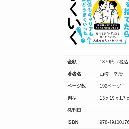
金額
1870円（税
著者名
山﨑 幸治
ページ数
192ページ
判型
13 x 19 x 1.7 
発刊日
ISBN
978-4910017